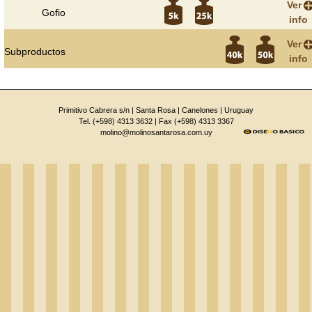
Ver
más
Gofio
info
Ver
más
Subproductos
info
Primitivo Cabrera s/n | Santa Rosa | Canelones | Uruguay
Tel. (+598) 4313 3632 | Fax (+598) 4313 3367
molino@molinosantarosa.com.uy