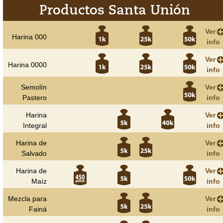
Productos Santa Unión
Ver
más
Harina 000
info
Ver
más
Harina 0000
info
Semolín
Ver
más
Pastero
info
Harina
Ver
más
Integral
info
Harina de
Ver
más
Salvado
info
Harina de
Ver
más
Maíz
info
Mezcla para
Ver
más
Fainá
info